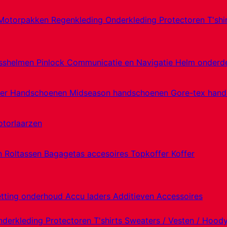
Motorpakken
Regenkleding
Onderkleding
Protectoren
T'shi
sshelmen
Pinlock
Communicatie en Navigatie
Helm onderd
er Handschoenen
Midseason handschoenen
Gore-tex han
torlaarzen
en
Roltassen
Bagagetas accesoires
Topkoffer
Koffer
etting onderhoud
Accu laders
Additieven
Accessoires
nderkleding
Protectoren
T'shirts
Sweaters / Vesten / Hood