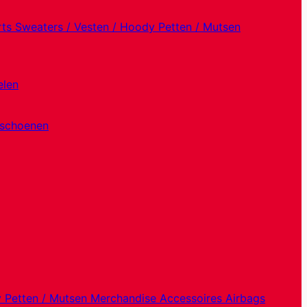
rts
Sweaters / Vesten / Hoody
Petten / Mutsen
elen
dschoenen
y
Petten / Mutsen
Merchandise
Accessoires
Airbags