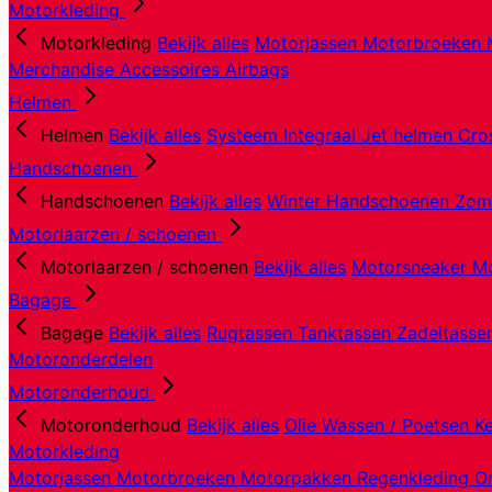
Motorkleding
Motorkleding
Bekijk alles
Motorjassen
Motorbroeken
Merchandise
Accessoires
Airbags
Helmen
Helmen
Bekijk alles
Systeem
Integraal
Jet helmen
Cro
Handschoenen
Handschoenen
Bekijk alles
Winter Handschoenen
Zom
Motorlaarzen / schoenen
Motorlaarzen / schoenen
Bekijk alles
Motorsneaker
Mo
Bagage
Bagage
Bekijk alles
Rugtassen
Tanktassen
Zadeltass
Motoronderdelen
Motoronderhoud
Motoronderhoud
Bekijk alles
Olie
Wassen / Poetsen
K
Motorkleding
Motorjassen
Motorbroeken
Motorpakken
Regenkleding
O