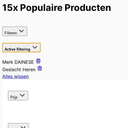
15x Populaire Producten
Filteren
Active filtering
Merk
DAINESE
Geslacht
Heren
Alles wissen
Skip
to
filter
product
Prijs
list
filter