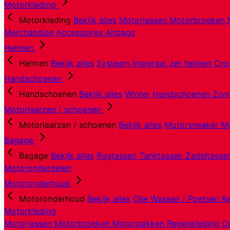
Motorkleding
Motorkleding
Bekijk alles
Motorjassen
Motorbroeken
Merchandise
Accessoires
Airbags
Helmen
Helmen
Bekijk alles
Systeem
Integraal
Jet helmen
Cro
Handschoenen
Handschoenen
Bekijk alles
Winter Handschoenen
Zom
Motorlaarzen / schoenen
Motorlaarzen / schoenen
Bekijk alles
Motorsneaker
Mo
Bagage
Bagage
Bekijk alles
Rugtassen
Tanktassen
Zadeltass
Motoronderdelen
Motoronderhoud
Motoronderhoud
Bekijk alles
Olie
Wassen / Poetsen
K
Motorkleding
Motorjassen
Motorbroeken
Motorpakken
Regenkleding
O