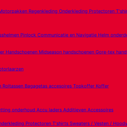
Motorpakken
Regenkleding
Onderkleding
Protectoren
T'shi
sshelmen
Pinlock
Communicatie en Navigatie
Helm onderd
er Handschoenen
Midseason handschoenen
Gore-tex han
torlaarzen
en
Roltassen
Bagagetas accesoires
Topkoffer
Koffer
etting onderhoud
Accu laders
Additieven
Accessoires
nderkleding
Protectoren
T'shirts
Sweaters / Vesten / Hood