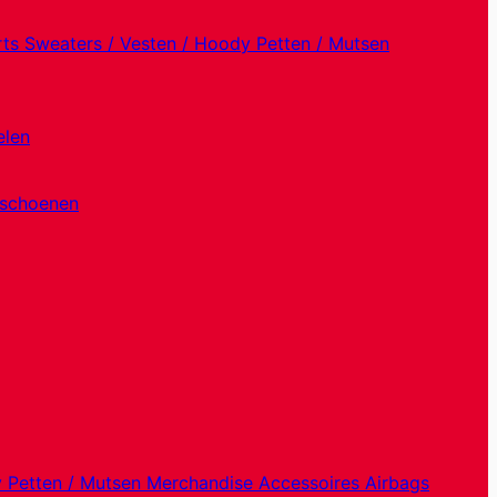
rts
Sweaters / Vesten / Hoody
Petten / Mutsen
elen
dschoenen
y
Petten / Mutsen
Merchandise
Accessoires
Airbags