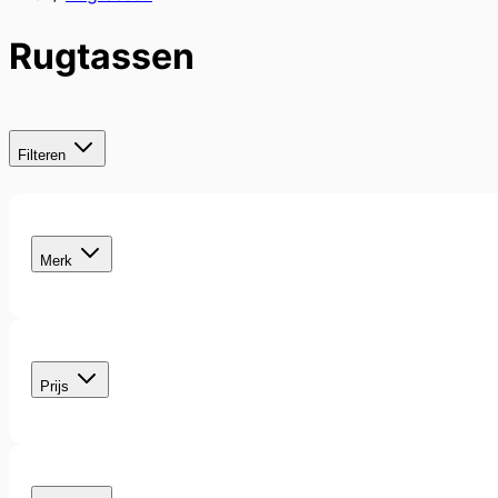
Rugtassen
Filteren
Skip
to
filter
product
Merk
list
filter
Prijs
filter