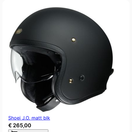
Shoei J.O. matt blk
€ 265,00