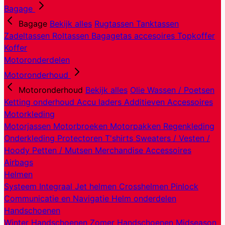
Bagage
Bagage
Bekijk alles
Rugtassen
Tanktassen
Zadeltassen
Roltassen
Bagagetas accesoires
Topkoffer
Koffer
Motoronderdelen
Motoronderhoud
Motoronderhoud
Bekijk alles
Olie
Wassen / Poetsen
Ketting onderhoud
Accu laders
Additieven
Accessoires
Motorkleding
Motorjassen
Motorbroeken
Motorpakken
Regenkleding
Onderkleding
Protectoren
T'shirts
Sweaters / Vesten /
Hoody
Petten / Mutsen
Merchandise
Accessoires
Airbags
Helmen
Systeem
Integraal
Jet helmen
Crosshelmen
Pinlock
Communicatie en Navigatie
Helm onderdelen
Handschoenen
Winter Handschoenen
Zomer Handschoenen
Midseason