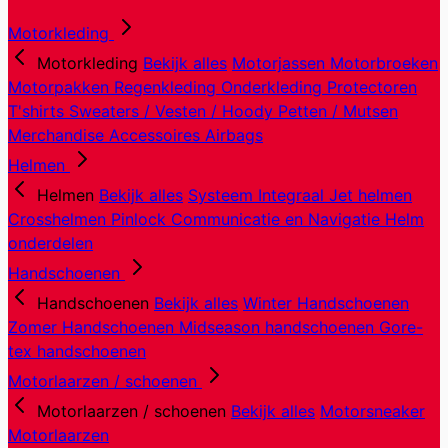
Motorkleding
Motorkleding
Bekijk alles
Motorjassen
Motorbroeken
Motorpakken
Regenkleding
Onderkleding
Protectoren
T'shirts
Sweaters / Vesten / Hoody
Petten / Mutsen
Merchandise
Accessoires
Airbags
Helmen
Helmen
Bekijk alles
Systeem
Integraal
Jet helmen
Crosshelmen
Pinlock
Communicatie en Navigatie
Helm
onderdelen
Handschoenen
Handschoenen
Bekijk alles
Winter Handschoenen
Zomer Handschoenen
Midseason handschoenen
Gore-
tex handschoenen
Motorlaarzen / schoenen
Motorlaarzen / schoenen
Bekijk alles
Motorsneaker
Motorlaarzen