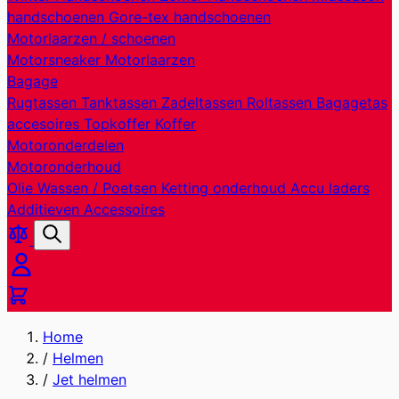
handschoenen
Gore-tex handschoenen
Motorlaarzen / schoenen
Motorsneaker
Motorlaarzen
Bagage
Rugtassen
Tanktassen
Zadeltassen
Roltassen
Bagagetas
accesoires
Topkoffer
Koffer
Motoronderdelen
Motoronderhoud
Olie
Wassen / Poetsen
Ketting onderhoud
Accu laders
Additieven
Accessoires
Producten
Zoek
vergelijken
Cart
Home
/
Helmen
/
Jet helmen