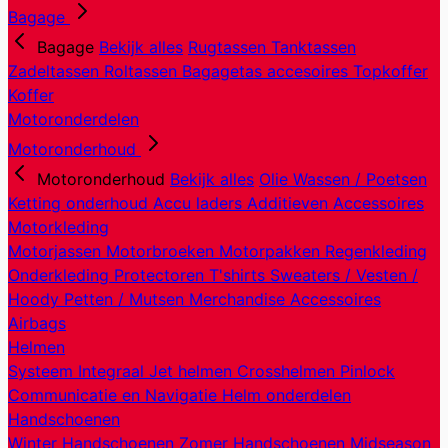
Bagage
Bagage
Bekijk alles
Rugtassen
Tanktassen
Zadeltassen
Roltassen
Bagagetas accesoires
Topkoffer
Koffer
Motoronderdelen
Motoronderhoud
Motoronderhoud
Bekijk alles
Olie
Wassen / Poetsen
Ketting onderhoud
Accu laders
Additieven
Accessoires
Motorkleding
Motorjassen
Motorbroeken
Motorpakken
Regenkleding
Onderkleding
Protectoren
T'shirts
Sweaters / Vesten /
Hoody
Petten / Mutsen
Merchandise
Accessoires
Airbags
Helmen
Systeem
Integraal
Jet helmen
Crosshelmen
Pinlock
Communicatie en Navigatie
Helm onderdelen
Handschoenen
Winter Handschoenen
Zomer Handschoenen
Midseason