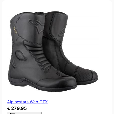
Alpinestars Web GTX
€ 279,95