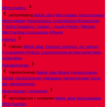
Motorkleding
Motorkleding
Bekijk alles
Motorjassen
Motorbroeken
Motorpakken
Regenkleding
Onderkleding
Protectoren
T'shirts
Sweaters / Vesten / Hoody
Petten / Mutsen
Merchandise
Accessoires
Airbags
Helmen
Helmen
Bekijk alles
Systeem
Integraal
Jet helmen
Crosshelmen
Pinlock
Communicatie en Navigatie
Helm
onderdelen
Handschoenen
Handschoenen
Bekijk alles
Winter Handschoenen
Zomer Handschoenen
Midseason handschoenen
Gore-
tex handschoenen
Motorlaarzen / schoenen
Motorlaarzen / schoenen
Bekijk alles
Motorsneaker
Motorlaarzen