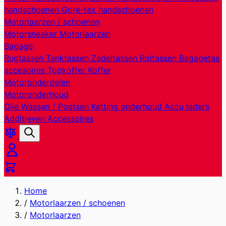
handschoenen
Gore-tex handschoenen
Motorlaarzen / schoenen
Motorsneaker
Motorlaarzen
Bagage
Rugtassen
Tanktassen
Zadeltassen
Roltassen
Bagagetas
accesoires
Topkoffer
Koffer
Motoronderdelen
Motoronderhoud
Olie
Wassen / Poetsen
Ketting onderhoud
Accu laders
Additieven
Accessoires
Producten
Zoek
vergelijken
Cart
Home
/
Motorlaarzen / schoenen
/
Motorlaarzen