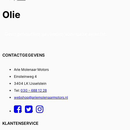
Olie
Geen producten gevonden voor deze selectie.
CONTACTGEGEVENS
Arie Molenaar Motors
Einsteinweg 4
3404 LK IJsselstein
Tel:
030 – 688 12 28
webshop@ariemolenaarmotors.nl
KLANTENSERVICE