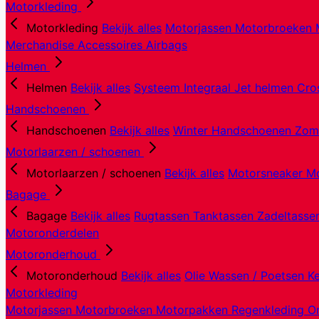
Motorkleding
Motorkleding
Bekijk alles
Motorjassen
Motorbroeken
Merchandise
Accessoires
Airbags
Helmen
Helmen
Bekijk alles
Systeem
Integraal
Jet helmen
Cro
Handschoenen
Handschoenen
Bekijk alles
Winter Handschoenen
Zom
Motorlaarzen / schoenen
Motorlaarzen / schoenen
Bekijk alles
Motorsneaker
Mo
Bagage
Bagage
Bekijk alles
Rugtassen
Tanktassen
Zadeltass
Motoronderdelen
Motoronderhoud
Motoronderhoud
Bekijk alles
Olie
Wassen / Poetsen
K
Motorkleding
Motorjassen
Motorbroeken
Motorpakken
Regenkleding
O