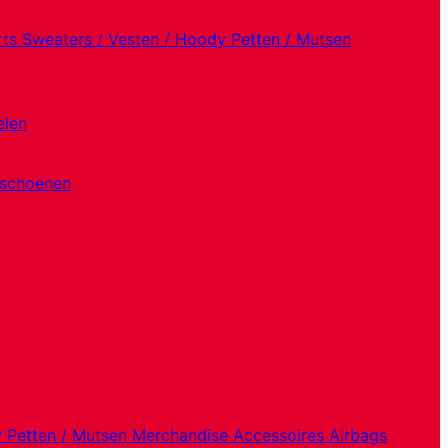
rts
Sweaters / Vesten / Hoody
Petten / Mutsen
elen
dschoenen
y
Petten / Mutsen
Merchandise
Accessoires
Airbags