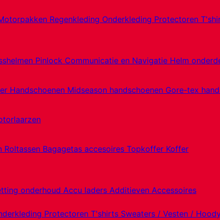
Motorpakken
Regenkleding
Onderkleding
Protectoren
T'shi
sshelmen
Pinlock
Communicatie en Navigatie
Helm onderd
er Handschoenen
Midseason handschoenen
Gore-tex han
torlaarzen
en
Roltassen
Bagagetas accesoires
Topkoffer
Koffer
etting onderhoud
Accu laders
Additieven
Accessoires
nderkleding
Protectoren
T'shirts
Sweaters / Vesten / Hood