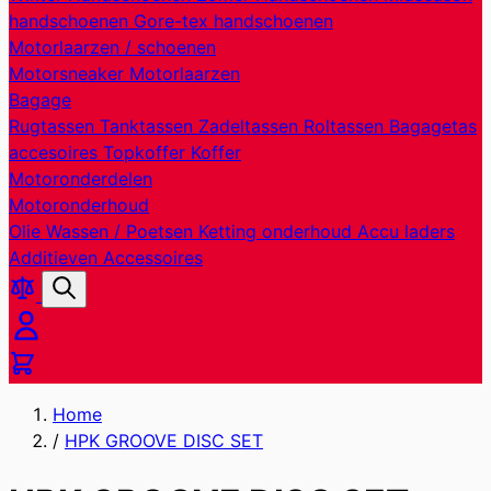
handschoenen
Gore-tex handschoenen
Motorlaarzen / schoenen
Motorsneaker
Motorlaarzen
Bagage
Rugtassen
Tanktassen
Zadeltassen
Roltassen
Bagagetas
accesoires
Topkoffer
Koffer
Motoronderdelen
Motoronderhoud
Olie
Wassen / Poetsen
Ketting onderhoud
Accu laders
Additieven
Accessoires
Producten
Zoek
vergelijken
Cart
Home
/
HPK GROOVE DISC SET