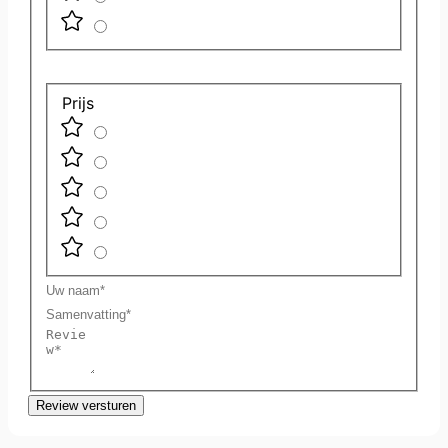
Prijs
Uw
naam
Samenvatting
Review
Review versturen