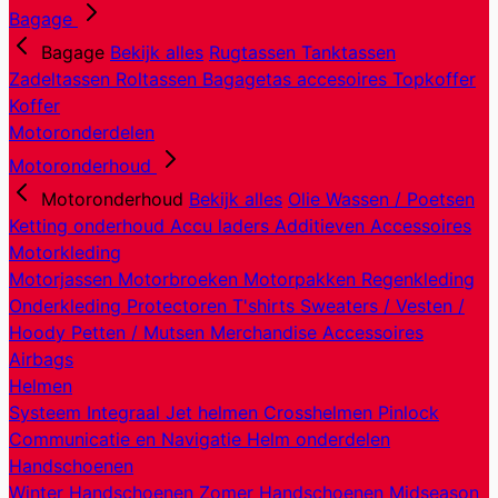
Bagage
Bagage
Bekijk alles
Rugtassen
Tanktassen
Zadeltassen
Roltassen
Bagagetas accesoires
Topkoffer
Koffer
Motoronderdelen
Motoronderhoud
Motoronderhoud
Bekijk alles
Olie
Wassen / Poetsen
Ketting onderhoud
Accu laders
Additieven
Accessoires
Motorkleding
Motorjassen
Motorbroeken
Motorpakken
Regenkleding
Onderkleding
Protectoren
T'shirts
Sweaters / Vesten /
Hoody
Petten / Mutsen
Merchandise
Accessoires
Airbags
Helmen
Systeem
Integraal
Jet helmen
Crosshelmen
Pinlock
Communicatie en Navigatie
Helm onderdelen
Handschoenen
Winter Handschoenen
Zomer Handschoenen
Midseason