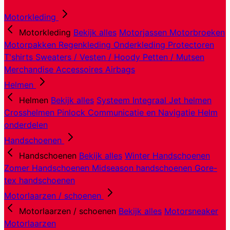
Motorkleding
Motorkleding
Bekijk alles
Motorjassen
Motorbroeken
Motorpakken
Regenkleding
Onderkleding
Protectoren
T'shirts
Sweaters / Vesten / Hoody
Petten / Mutsen
Merchandise
Accessoires
Airbags
Helmen
Helmen
Bekijk alles
Systeem
Integraal
Jet helmen
Crosshelmen
Pinlock
Communicatie en Navigatie
Helm
onderdelen
Handschoenen
Handschoenen
Bekijk alles
Winter Handschoenen
Zomer Handschoenen
Midseason handschoenen
Gore-
tex handschoenen
Motorlaarzen / schoenen
Motorlaarzen / schoenen
Bekijk alles
Motorsneaker
Motorlaarzen