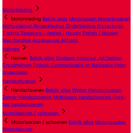
Motorkleding
Motorkleding
Bekijk alles
Motorjassen
Motorbroeken
Motorpakken
Regenkleding
Onderkleding
Protectoren
T'shirts
Sweaters / Vesten / Hoody
Petten / Mutsen
Merchandise
Accessoires
Airbags
Helmen
Helmen
Bekijk alles
Systeem
Integraal
Jet helmen
Crosshelmen
Pinlock
Communicatie en Navigatie
Helm
onderdelen
Handschoenen
Handschoenen
Bekijk alles
Winter Handschoenen
Zomer Handschoenen
Midseason handschoenen
Gore-
tex handschoenen
Motorlaarzen / schoenen
Motorlaarzen / schoenen
Bekijk alles
Motorsneaker
Motorlaarzen