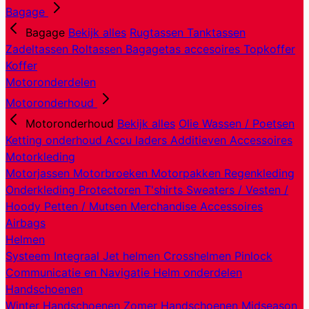
Bagage
Bagage
Bekijk alles
Rugtassen
Tanktassen
Zadeltassen
Roltassen
Bagagetas accesoires
Topkoffer
Koffer
Motoronderdelen
Motoronderhoud
Motoronderhoud
Bekijk alles
Olie
Wassen / Poetsen
Ketting onderhoud
Accu laders
Additieven
Accessoires
Motorkleding
Motorjassen
Motorbroeken
Motorpakken
Regenkleding
Onderkleding
Protectoren
T'shirts
Sweaters / Vesten /
Hoody
Petten / Mutsen
Merchandise
Accessoires
Airbags
Helmen
Systeem
Integraal
Jet helmen
Crosshelmen
Pinlock
Communicatie en Navigatie
Helm onderdelen
Handschoenen
Winter Handschoenen
Zomer Handschoenen
Midseason