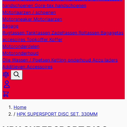
handschoenen
Gore-tex handschoenen
Motorlaarzen / schoenen
Motorsneaker
Motorlaarzen
Bagage
Rugtassen
Tanktassen
Zadeltassen
Roltassen
Bagagetas
accesoires
Topkoffer
Koffer
Motoronderdelen
Motoronderhoud
Olie
Wassen / Poetsen
Ketting onderhoud
Accu laders
Additieven
Accessoires
Producten
Zoek
vergelijken
Cart
Home
/
HPK SUPERSPORT DISC SET, 330MM