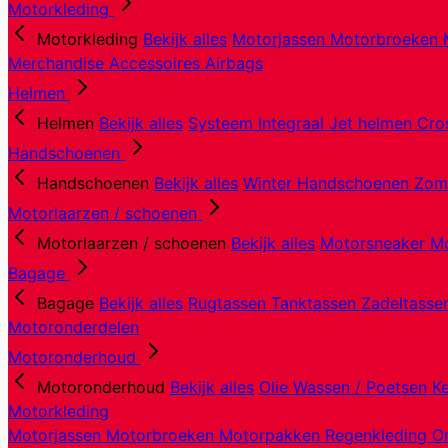
Motorkleding
Motorkleding
Bekijk alles
Motorjassen
Motorbroeken
Merchandise
Accessoires
Airbags
Helmen
Helmen
Bekijk alles
Systeem
Integraal
Jet helmen
Cro
Handschoenen
Handschoenen
Bekijk alles
Winter Handschoenen
Zom
Motorlaarzen / schoenen
Motorlaarzen / schoenen
Bekijk alles
Motorsneaker
Mo
Bagage
Bagage
Bekijk alles
Rugtassen
Tanktassen
Zadeltass
Motoronderdelen
Motoronderhoud
Motoronderhoud
Bekijk alles
Olie
Wassen / Poetsen
K
Motorkleding
Motorjassen
Motorbroeken
Motorpakken
Regenkleding
O