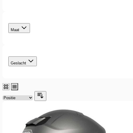
filter
Maat
filter
Geslacht