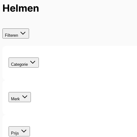
Helmen
Filteren
Skip
to
filter
product
Categorie
list
filter
Merk
filter
Prijs