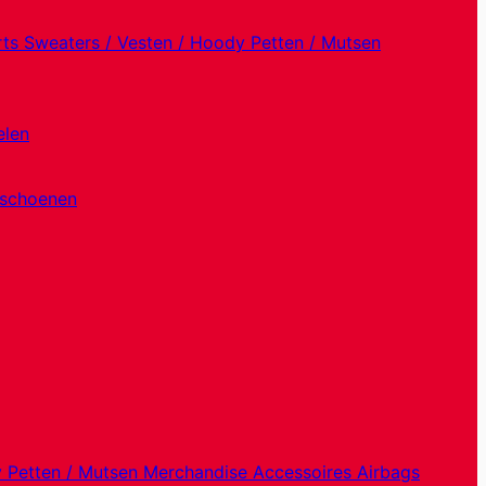
rts
Sweaters / Vesten / Hoody
Petten / Mutsen
elen
dschoenen
y
Petten / Mutsen
Merchandise
Accessoires
Airbags