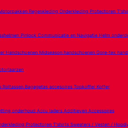
Motorpakken
Regenkleding
Onderkleding
Protectoren
T'shi
sshelmen
Pinlock
Communicatie en Navigatie
Helm onderd
er Handschoenen
Midseason handschoenen
Gore-tex han
torlaarzen
en
Roltassen
Bagagetas accesoires
Topkoffer
Koffer
etting onderhoud
Accu laders
Additieven
Accessoires
nderkleding
Protectoren
T'shirts
Sweaters / Vesten / Hood