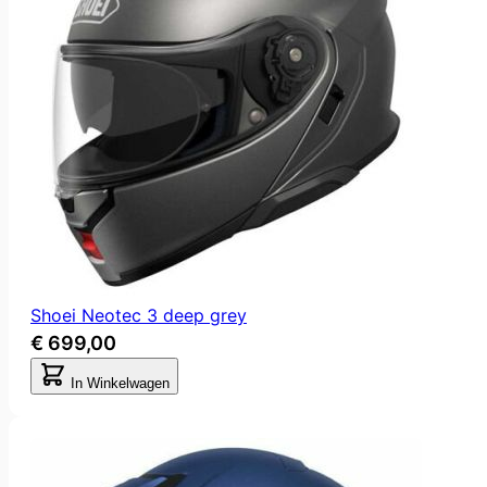
Shoei Neotec 3 deep grey
€ 699,00
In Winkelwagen