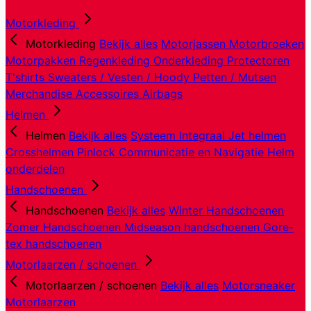
Motorkleding
Motorkleding
Bekijk alles
Motorjassen
Motorbroeken
Motorpakken
Regenkleding
Onderkleding
Protectoren
T'shirts
Sweaters / Vesten / Hoody
Petten / Mutsen
Merchandise
Accessoires
Airbags
Helmen
Helmen
Bekijk alles
Systeem
Integraal
Jet helmen
Crosshelmen
Pinlock
Communicatie en Navigatie
Helm
onderdelen
Handschoenen
Handschoenen
Bekijk alles
Winter Handschoenen
Zomer Handschoenen
Midseason handschoenen
Gore-
tex handschoenen
Motorlaarzen / schoenen
Motorlaarzen / schoenen
Bekijk alles
Motorsneaker
Motorlaarzen