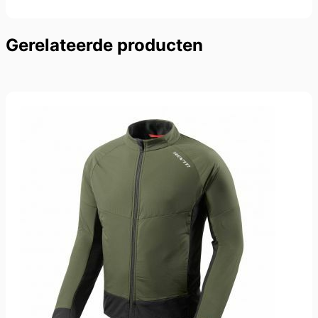
Press
Gerelateerde producten
to
skip
carousel