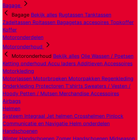
Bagage
Bagage
Bekijk alles
Rugtassen
Tanktassen
Zadeltassen
Roltassen
Bagagetas accesoires
Topkoffer
Koffer
Motoronderdelen
Motoronderhoud
Motoronderhoud
Bekijk alles
Olie
Wassen / Poetsen
Ketting onderhoud
Accu laders
Additieven
Accessoires
Motorkleding
Motorjassen
Motorbroeken
Motorpakken
Regenkleding
Onderkleding
Protectoren
T'shirts
Sweaters / Vesten /
Hoody
Petten / Mutsen
Merchandise
Accessoires
Airbags
Helmen
Systeem
Integraal
Jet helmen
Crosshelmen
Pinlock
Communicatie en Navigatie
Helm onderdelen
Handschoenen
Winter Handschoenen
Zomer Handschoenen
Midseason