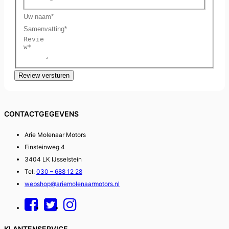
Uw
naam
Samenvatting
Review
Review versturen
CONTACTGEGEVENS
Arie Molenaar Motors
Einsteinweg 4
3404 LK IJsselstein
Tel:
030 – 688 12 28
webshop@ariemolenaarmotors.nl
KLANTENSERVICE