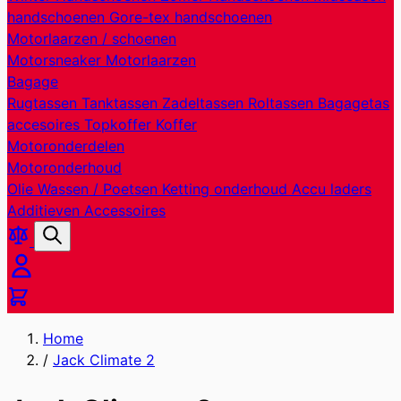
handschoenen
Gore-tex handschoenen
Motorlaarzen / schoenen
Motorsneaker
Motorlaarzen
Bagage
Rugtassen
Tanktassen
Zadeltassen
Roltassen
Bagagetas
accesoires
Topkoffer
Koffer
Motoronderdelen
Motoronderhoud
Olie
Wassen / Poetsen
Ketting onderhoud
Accu laders
Additieven
Accessoires
Producten
Zoek
vergelijken
Cart
Home
/
Jack Climate 2