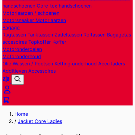
handschoenen
Gore-tex handschoenen
Motorlaarzen / schoenen
Motorsneaker
Motorlaarzen
Bagage
Rugtassen
Tanktassen
Zadeltassen
Roltassen
Bagagetas
accesoires
Topkoffer
Koffer
Motoronderdelen
Motoronderhoud
Olie
Wassen / Poetsen
Ketting onderhoud
Accu laders
Additieven
Accessoires
Producten
Zoek
vergelijken
Cart
Home
/
Jacket Core Ladies