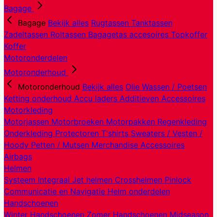
Bagage
Bagage
Bekijk alles
Rugtassen
Tanktassen
Zadeltassen
Roltassen
Bagagetas accesoires
Topkoffer
Koffer
Motoronderdelen
Motoronderhoud
Motoronderhoud
Bekijk alles
Olie
Wassen / Poetsen
Ketting onderhoud
Accu laders
Additieven
Accessoires
Motorkleding
Motorjassen
Motorbroeken
Motorpakken
Regenkleding
Onderkleding
Protectoren
T'shirts
Sweaters / Vesten /
Hoody
Petten / Mutsen
Merchandise
Accessoires
Airbags
Helmen
Systeem
Integraal
Jet helmen
Crosshelmen
Pinlock
Communicatie en Navigatie
Helm onderdelen
Handschoenen
Winter Handschoenen
Zomer Handschoenen
Midseason