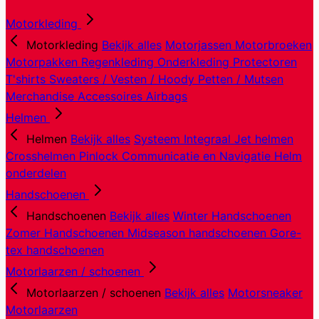
Motorkleding
Motorkleding
Bekijk alles
Motorjassen
Motorbroeken
Motorpakken
Regenkleding
Onderkleding
Protectoren
T'shirts
Sweaters / Vesten / Hoody
Petten / Mutsen
Merchandise
Accessoires
Airbags
Helmen
Helmen
Bekijk alles
Systeem
Integraal
Jet helmen
Crosshelmen
Pinlock
Communicatie en Navigatie
Helm
onderdelen
Handschoenen
Handschoenen
Bekijk alles
Winter Handschoenen
Zomer Handschoenen
Midseason handschoenen
Gore-
tex handschoenen
Motorlaarzen / schoenen
Motorlaarzen / schoenen
Bekijk alles
Motorsneaker
Motorlaarzen