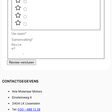
Uw
naam
Samenvatting
Review
Review versturen
CONTACTGEGEVENS
Arie Molenaar Motors
Einsteinweg 4
3404 LK IJsselstein
Tel:
030 – 688 12 28