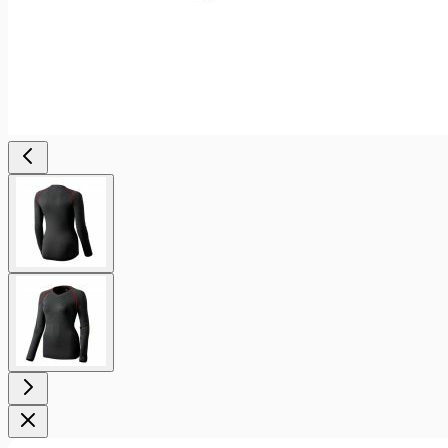
View
larger
image
View
larger
image