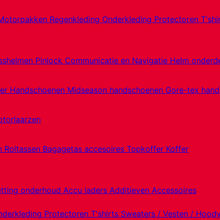
Motorpakken
Regenkleding
Onderkleding
Protectoren
T'shi
sshelmen
Pinlock
Communicatie en Navigatie
Helm onderd
er Handschoenen
Midseason handschoenen
Gore-tex han
torlaarzen
en
Roltassen
Bagagetas accesoires
Topkoffer
Koffer
etting onderhoud
Accu laders
Additieven
Accessoires
nderkleding
Protectoren
T'shirts
Sweaters / Vesten / Hood