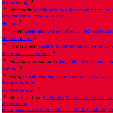
Motorkleding
Motorkleding
Bekijk alles
Motorjassen
Motorbroeken
Merchandise
Accessoires
Airbags
Helmen
Helmen
Bekijk alles
Systeem
Integraal
Jet helmen
Cro
Handschoenen
Handschoenen
Bekijk alles
Winter Handschoenen
Zom
Motorlaarzen / schoenen
Motorlaarzen / schoenen
Bekijk alles
Motorsneaker
Mo
Bagage
Bagage
Bekijk alles
Rugtassen
Tanktassen
Zadeltass
Motoronderdelen
Motoronderhoud
Motoronderhoud
Bekijk alles
Olie
Wassen / Poetsen
K
Motorkleding
Motorjassen
Motorbroeken
Motorpakken
Regenkleding
O