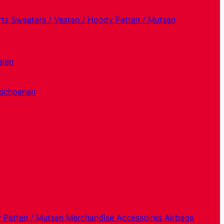
rts
Sweaters / Vesten / Hoody
Petten / Mutsen
elen
dschoenen
y
Petten / Mutsen
Merchandise
Accessoires
Airbags