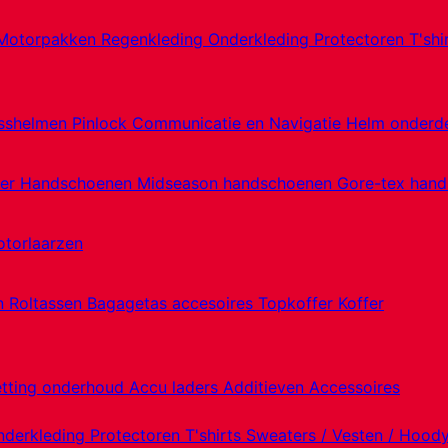
Motorpakken
Regenkleding
Onderkleding
Protectoren
T'shi
sshelmen
Pinlock
Communicatie en Navigatie
Helm onderd
er Handschoenen
Midseason handschoenen
Gore-tex han
torlaarzen
en
Roltassen
Bagagetas accesoires
Topkoffer
Koffer
etting onderhoud
Accu laders
Additieven
Accessoires
nderkleding
Protectoren
T'shirts
Sweaters / Vesten / Hood