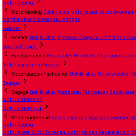
Motorkleding
Motorkleding
Bekijk alles
Motorjassen
Motorbroeken
Merchandise
Accessoires
Airbags
Helmen
Helmen
Bekijk alles
Systeem
Integraal
Jet helmen
Cro
Handschoenen
Handschoenen
Bekijk alles
Winter Handschoenen
Zom
Motorlaarzen / schoenen
Motorlaarzen / schoenen
Bekijk alles
Motorsneaker
Mo
Bagage
Bagage
Bekijk alles
Rugtassen
Tanktassen
Zadeltass
Motoronderdelen
Motoronderhoud
Motoronderhoud
Bekijk alles
Olie
Wassen / Poetsen
K
Motorkleding
Motorjassen
Motorbroeken
Motorpakken
Regenkleding
O