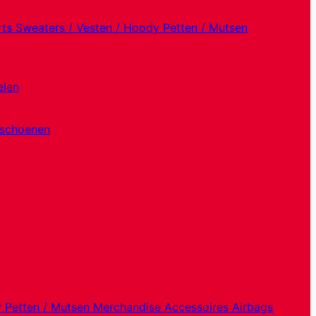
rts
Sweaters / Vesten / Hoody
Petten / Mutsen
elen
dschoenen
y
Petten / Mutsen
Merchandise
Accessoires
Airbags