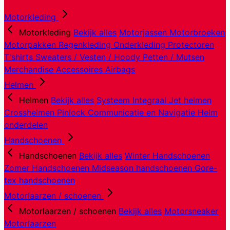
Motorkleding
Motorkleding
Bekijk alles
Motorjassen
Motorbroeken
Motorpakken
Regenkleding
Onderkleding
Protectoren
T'shirts
Sweaters / Vesten / Hoody
Petten / Mutsen
Merchandise
Accessoires
Airbags
Helmen
Helmen
Bekijk alles
Systeem
Integraal
Jet helmen
Crosshelmen
Pinlock
Communicatie en Navigatie
Helm
onderdelen
Handschoenen
Handschoenen
Bekijk alles
Winter Handschoenen
Zomer Handschoenen
Midseason handschoenen
Gore-
tex handschoenen
Motorlaarzen / schoenen
Motorlaarzen / schoenen
Bekijk alles
Motorsneaker
Motorlaarzen