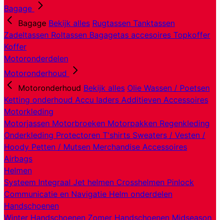
Bagage
Bagage
Bekijk alles
Rugtassen
Tanktassen
Zadeltassen
Roltassen
Bagagetas accesoires
Topkoffer
Koffer
Motoronderdelen
Motoronderhoud
Motoronderhoud
Bekijk alles
Olie
Wassen / Poetsen
Ketting onderhoud
Accu laders
Additieven
Accessoires
Motorkleding
Motorjassen
Motorbroeken
Motorpakken
Regenkleding
Onderkleding
Protectoren
T'shirts
Sweaters / Vesten /
Hoody
Petten / Mutsen
Merchandise
Accessoires
Airbags
Helmen
Systeem
Integraal
Jet helmen
Crosshelmen
Pinlock
Communicatie en Navigatie
Helm onderdelen
Handschoenen
Winter Handschoenen
Zomer Handschoenen
Midseason