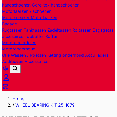
handschoenen
Gore-tex handschoenen
Motorlaarzen / schoenen
Motorsneaker
Motorlaarzen
Bagage
Rugtassen
Tanktassen
Zadeltassen
Roltassen
Bagagetas
accesoires
Topkoffer
Koffer
Motoronderdelen
Motoronderhoud
Olie
Wassen / Poetsen
Ketting onderhoud
Accu laders
Additieven
Accessoires
Producten
Zoek
vergelijken
Cart
Home
/
WHEEL BEARING KIT 25-1079