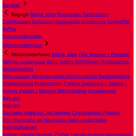
Bagage
Bagage
Bekijk alles
Rugtassen
Tanktassen
Zadeltassen
Roltassen
Bagagetas accesoires
Topkoffer
Koffer
Motoronderdelen
Motoronderhoud
Motoronderhoud
Bekijk alles
Olie
Wassen / Poetsen
Ketting onderhoud
Accu laders
Additieven
Accessoires
Motorkleding
Motorjassen
Motorbroeken
Motorpakken
Regenkleding
Onderkleding
Protectoren
T'shirts
Sweaters / Vesten /
Hoody
Petten / Mutsen
Merchandise
Accessoires
Airbags
Helmen
Systeem
Integraal
Jet helmen
Crosshelmen
Pinlock
Communicatie en Navigatie
Helm onderdelen
Handschoenen
Winter Handschoenen
Zomer Handschoenen
Midseason