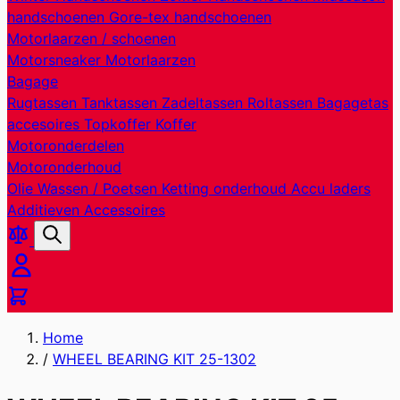
handschoenen
Gore-tex handschoenen
Motorlaarzen / schoenen
Motorsneaker
Motorlaarzen
Bagage
Rugtassen
Tanktassen
Zadeltassen
Roltassen
Bagagetas
accesoires
Topkoffer
Koffer
Motoronderdelen
Motoronderhoud
Olie
Wassen / Poetsen
Ketting onderhoud
Accu laders
Additieven
Accessoires
Producten
Zoek
vergelijken
Cart
Home
/
WHEEL BEARING KIT 25-1302