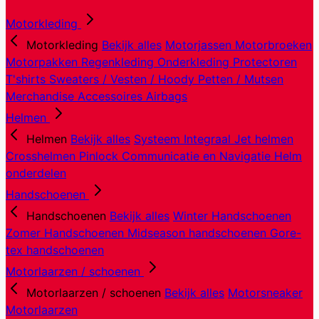
Motorkleding
Motorkleding
Bekijk alles
Motorjassen
Motorbroeken
Motorpakken
Regenkleding
Onderkleding
Protectoren
T'shirts
Sweaters / Vesten / Hoody
Petten / Mutsen
Merchandise
Accessoires
Airbags
Helmen
Helmen
Bekijk alles
Systeem
Integraal
Jet helmen
Crosshelmen
Pinlock
Communicatie en Navigatie
Helm
onderdelen
Handschoenen
Handschoenen
Bekijk alles
Winter Handschoenen
Zomer Handschoenen
Midseason handschoenen
Gore-
tex handschoenen
Motorlaarzen / schoenen
Motorlaarzen / schoenen
Bekijk alles
Motorsneaker
Motorlaarzen