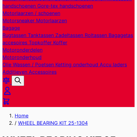
handschoenen
Gore-tex handschoenen
Motorlaarzen / schoenen
Motorsneaker
Motorlaarzen
Bagage
Rugtassen
Tanktassen
Zadeltassen
Roltassen
Bagagetas
accesoires
Topkoffer
Koffer
Motoronderdelen
Motoronderhoud
Olie
Wassen / Poetsen
Ketting onderhoud
Accu laders
Additieven
Accessoires
Producten
Zoek
vergelijken
Cart
Home
/
WHEEL BEARING KIT 25-1304