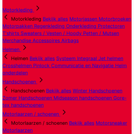
Motorkleding
Motorkleding
Bekijk alles
Motorjassen
Motorbroeken
Motorpakken
Regenkleding
Onderkleding
Protectoren
T'shirts
Sweaters / Vesten / Hoody
Petten / Mutsen
Merchandise
Accessoires
Airbags
Helmen
Helmen
Bekijk alles
Systeem
Integraal
Jet helmen
Crosshelmen
Pinlock
Communicatie en Navigatie
Helm
onderdelen
Handschoenen
Handschoenen
Bekijk alles
Winter Handschoenen
Zomer Handschoenen
Midseason handschoenen
Gore-
tex handschoenen
Motorlaarzen / schoenen
Motorlaarzen / schoenen
Bekijk alles
Motorsneaker
Motorlaarzen