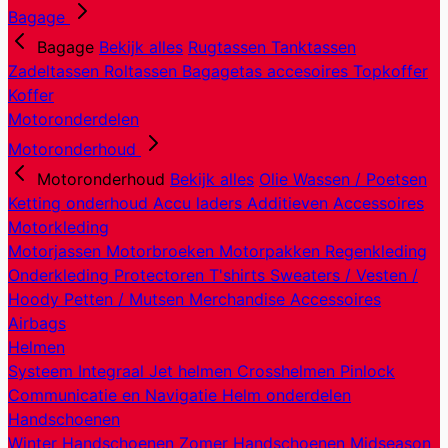
Bagage
Bagage
Bekijk alles
Rugtassen
Tanktassen
Zadeltassen
Roltassen
Bagagetas accesoires
Topkoffer
Koffer
Motoronderdelen
Motoronderhoud
Motoronderhoud
Bekijk alles
Olie
Wassen / Poetsen
Ketting onderhoud
Accu laders
Additieven
Accessoires
Motorkleding
Motorjassen
Motorbroeken
Motorpakken
Regenkleding
Onderkleding
Protectoren
T'shirts
Sweaters / Vesten /
Hoody
Petten / Mutsen
Merchandise
Accessoires
Airbags
Helmen
Systeem
Integraal
Jet helmen
Crosshelmen
Pinlock
Communicatie en Navigatie
Helm onderdelen
Handschoenen
Winter Handschoenen
Zomer Handschoenen
Midseason