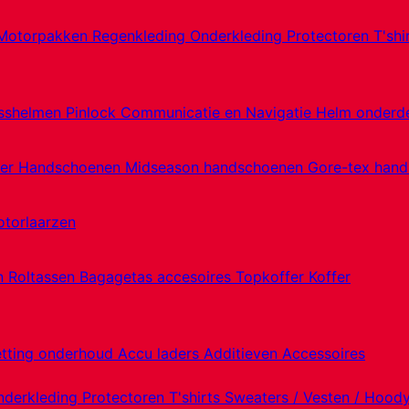
Motorpakken
Regenkleding
Onderkleding
Protectoren
T'shi
sshelmen
Pinlock
Communicatie en Navigatie
Helm onderd
er Handschoenen
Midseason handschoenen
Gore-tex han
torlaarzen
en
Roltassen
Bagagetas accesoires
Topkoffer
Koffer
etting onderhoud
Accu laders
Additieven
Accessoires
nderkleding
Protectoren
T'shirts
Sweaters / Vesten / Hood