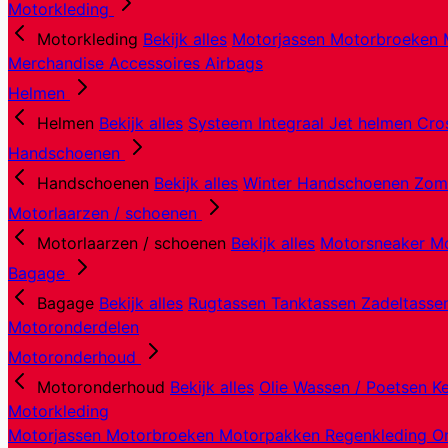
Motorkleding
Motorkleding
Bekijk alles
Motorjassen
Motorbroeken
Merchandise
Accessoires
Airbags
Helmen
Helmen
Bekijk alles
Systeem
Integraal
Jet helmen
Cro
Handschoenen
Handschoenen
Bekijk alles
Winter Handschoenen
Zom
Motorlaarzen / schoenen
Motorlaarzen / schoenen
Bekijk alles
Motorsneaker
Mo
Bagage
Bagage
Bekijk alles
Rugtassen
Tanktassen
Zadeltass
Motoronderdelen
Motoronderhoud
Motoronderhoud
Bekijk alles
Olie
Wassen / Poetsen
K
Motorkleding
Motorjassen
Motorbroeken
Motorpakken
Regenkleding
O