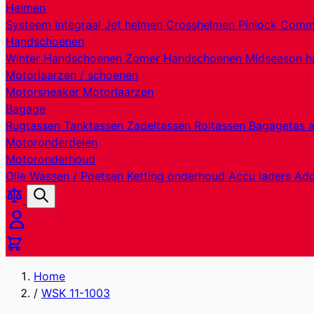
Helmen
Systeem
Integraal
Jet helmen
Crosshelmen
Pinlock
Commu
Handschoenen
Winter Handschoenen
Zomer Handschoenen
Midseason 
Motorlaarzen / schoenen
Motorsneaker
Motorlaarzen
Bagage
Rugtassen
Tanktassen
Zadeltassen
Roltassen
Bagagetas 
Motoronderdelen
Motoronderhoud
Olie
Wassen / Poetsen
Ketting onderhoud
Accu laders
Add
Producten
Zoek
vergelijken
Cart
Home
/
WSK 11-1003