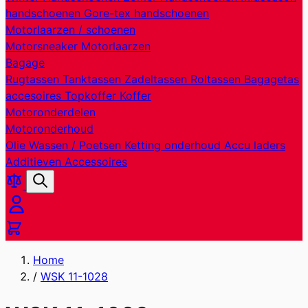
handschoenen
Gore-tex handschoenen
Motorlaarzen / schoenen
Motorsneaker
Motorlaarzen
Bagage
Rugtassen
Tanktassen
Zadeltassen
Roltassen
Bagagetas
accesoires
Topkoffer
Koffer
Motoronderdelen
Motoronderhoud
Olie
Wassen / Poetsen
Ketting onderhoud
Accu laders
Additieven
Accessoires
Producten
Zoek
vergelijken
Cart
Home
/
WSK 11-1028