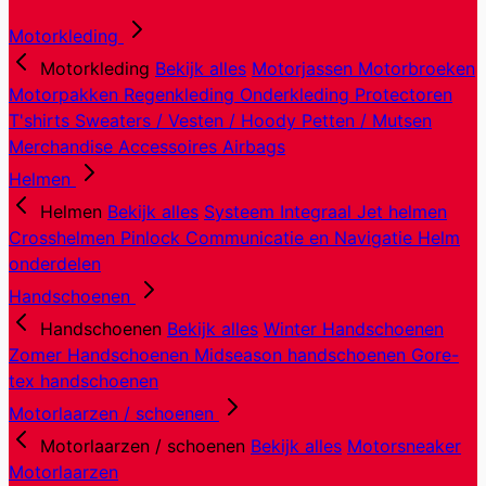
Motorkleding
Motorkleding
Bekijk alles
Motorjassen
Motorbroeken
Motorpakken
Regenkleding
Onderkleding
Protectoren
T'shirts
Sweaters / Vesten / Hoody
Petten / Mutsen
Merchandise
Accessoires
Airbags
Helmen
Helmen
Bekijk alles
Systeem
Integraal
Jet helmen
Crosshelmen
Pinlock
Communicatie en Navigatie
Helm
onderdelen
Handschoenen
Handschoenen
Bekijk alles
Winter Handschoenen
Zomer Handschoenen
Midseason handschoenen
Gore-
tex handschoenen
Motorlaarzen / schoenen
Motorlaarzen / schoenen
Bekijk alles
Motorsneaker
Motorlaarzen