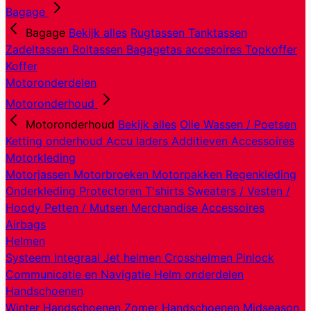
Bagage
Bagage
Bekijk alles
Rugtassen
Tanktassen
Zadeltassen
Roltassen
Bagagetas accesoires
Topkoffer
Koffer
Motoronderdelen
Motoronderhoud
Motoronderhoud
Bekijk alles
Olie
Wassen / Poetsen
Ketting onderhoud
Accu laders
Additieven
Accessoires
Motorkleding
Motorjassen
Motorbroeken
Motorpakken
Regenkleding
Onderkleding
Protectoren
T'shirts
Sweaters / Vesten /
Hoody
Petten / Mutsen
Merchandise
Accessoires
Airbags
Helmen
Systeem
Integraal
Jet helmen
Crosshelmen
Pinlock
Communicatie en Navigatie
Helm onderdelen
Handschoenen
Winter Handschoenen
Zomer Handschoenen
Midseason