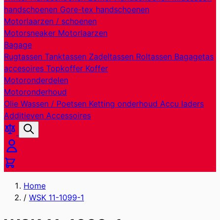
handschoenen
Gore-tex handschoenen
Motorlaarzen / schoenen
Motorsneaker
Motorlaarzen
Bagage
Rugtassen
Tanktassen
Zadeltassen
Roltassen
Bagagetas
accesoires
Topkoffer
Koffer
Motoronderdelen
Motoronderhoud
Olie
Wassen / Poetsen
Ketting onderhoud
Accu laders
Additieven
Accessoires
Producten
Zoek
vergelijken
Cart
Home
/
WSK 11-1099-1