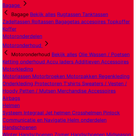
Bagage
Bagage
Bekijk alles
Rugtassen
Tanktassen
Zadeltassen
Roltassen
Bagagetas accesoires
Topkoffer
Koffer
Motoronderdelen
Motoronderhoud
Motoronderhoud
Bekijk alles
Olie
Wassen / Poetsen
Ketting onderhoud
Accu laders
Additieven
Accessoires
Motorkleding
Motorjassen
Motorbroeken
Motorpakken
Regenkleding
Onderkleding
Protectoren
T'shirts
Sweaters / Vesten /
Hoody
Petten / Mutsen
Merchandise
Accessoires
Airbags
Helmen
Systeem
Integraal
Jet helmen
Crosshelmen
Pinlock
Communicatie en Navigatie
Helm onderdelen
Handschoenen
Winter Handschoenen
Zomer Handschoenen
Midseason