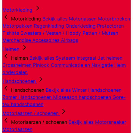
Motorkleding
Motorkleding
Bekijk alles
Motorjassen
Motorbroeken
Motorpakken
Regenkleding
Onderkleding
Protectoren
T'shirts
Sweaters / Vesten / Hoody
Petten / Mutsen
Merchandise
Accessoires
Airbags
Helmen
Helmen
Bekijk alles
Systeem
Integraal
Jet helmen
Crosshelmen
Pinlock
Communicatie en Navigatie
Helm
onderdelen
Handschoenen
Handschoenen
Bekijk alles
Winter Handschoenen
Zomer Handschoenen
Midseason handschoenen
Gore-
tex handschoenen
Motorlaarzen / schoenen
Motorlaarzen / schoenen
Bekijk alles
Motorsneaker
Motorlaarzen