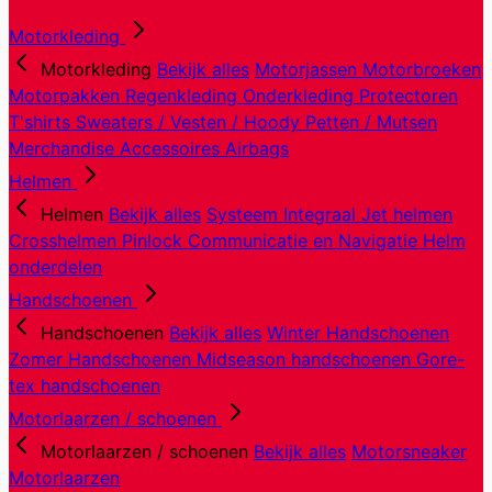
Motorkleding
Motorkleding
Bekijk alles
Motorjassen
Motorbroeken
Motorpakken
Regenkleding
Onderkleding
Protectoren
T'shirts
Sweaters / Vesten / Hoody
Petten / Mutsen
Merchandise
Accessoires
Airbags
Helmen
Helmen
Bekijk alles
Systeem
Integraal
Jet helmen
Crosshelmen
Pinlock
Communicatie en Navigatie
Helm
onderdelen
Handschoenen
Handschoenen
Bekijk alles
Winter Handschoenen
Zomer Handschoenen
Midseason handschoenen
Gore-
tex handschoenen
Motorlaarzen / schoenen
Motorlaarzen / schoenen
Bekijk alles
Motorsneaker
Motorlaarzen