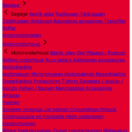
Bagage
Bagage
Bekijk alles
Rugtassen
Tanktassen
Zadeltassen
Roltassen
Bagagetas accesoires
Topkoffer
Koffer
Motoronderdelen
Motoronderhoud
Motoronderhoud
Bekijk alles
Olie
Wassen / Poetsen
Ketting onderhoud
Accu laders
Additieven
Accessoires
Motorkleding
Motorjassen
Motorbroeken
Motorpakken
Regenkleding
Onderkleding
Protectoren
T'shirts
Sweaters / Vesten /
Hoody
Petten / Mutsen
Merchandise
Accessoires
Airbags
Helmen
Systeem
Integraal
Jet helmen
Crosshelmen
Pinlock
Communicatie en Navigatie
Helm onderdelen
Handschoenen
Winter Handschoenen
Zomer Handschoenen
Midseason