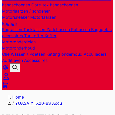
handschoenen
Gore-tex handschoenen
Motorlaarzen / schoenen
Motorsneaker
Motorlaarzen
Bagage
Rugtassen
Tanktassen
Zadeltassen
Roltassen
Bagagetas
accesoires
Topkoffer
Koffer
Motoronderdelen
Motoronderhoud
Olie
Wassen / Poetsen
Ketting onderhoud
Accu laders
Additieven
Accessoires
Producten
Zoek
vergelijken
Cart
Home
/
YUASA YTX20-BS Accu