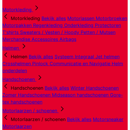
Motorkleding
Motorkleding
Bekijk alles
Motorjassen
Motorbroeken
Motorpakken
Regenkleding
Onderkleding
Protectoren
T'shirts
Sweaters / Vesten / Hoody
Petten / Mutsen
Merchandise
Accessoires
Airbags
Helmen
Helmen
Bekijk alles
Systeem
Integraal
Jet helmen
Crosshelmen
Pinlock
Communicatie en Navigatie
Helm
onderdelen
Handschoenen
Handschoenen
Bekijk alles
Winter Handschoenen
Zomer Handschoenen
Midseason handschoenen
Gore-
tex handschoenen
Motorlaarzen / schoenen
Motorlaarzen / schoenen
Bekijk alles
Motorsneaker
Motorlaarzen