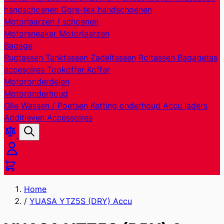
handschoenen
Gore-tex handschoenen
Motorlaarzen / schoenen
Motorsneaker
Motorlaarzen
Bagage
Rugtassen
Tanktassen
Zadeltassen
Roltassen
Bagagetas
accesoires
Topkoffer
Koffer
Motoronderdelen
Motoronderhoud
Olie
Wassen / Poetsen
Ketting onderhoud
Accu laders
Additieven
Accessoires
Producten
Zoek
vergelijken
Cart
Home
/
YUASA YTZ5S (DRY) Accu