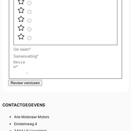
Uw
naam
Samenvatting
Review
Review versturen
CONTACTGEGEVENS
Arie Molenaar Motors
Einsteinweg 4
3404 LK IJsselstein