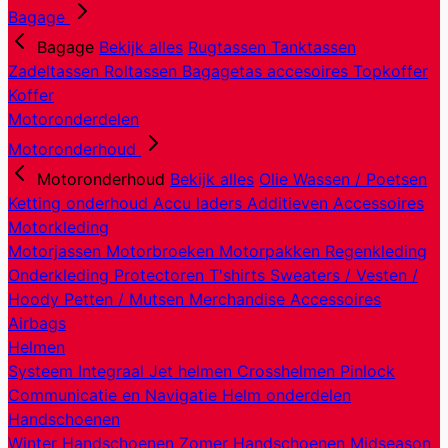
Bagage
Bagage
Bekijk alles
Rugtassen
Tanktassen
Zadeltassen
Roltassen
Bagagetas accesoires
Topkoffer
Koffer
Motoronderdelen
Motoronderhoud
Motoronderhoud
Bekijk alles
Olie
Wassen / Poetsen
Ketting onderhoud
Accu laders
Additieven
Accessoires
Motorkleding
Motorjassen
Motorbroeken
Motorpakken
Regenkleding
Onderkleding
Protectoren
T'shirts
Sweaters / Vesten /
Hoody
Petten / Mutsen
Merchandise
Accessoires
Airbags
Helmen
Systeem
Integraal
Jet helmen
Crosshelmen
Pinlock
Communicatie en Navigatie
Helm onderdelen
Handschoenen
Winter Handschoenen
Zomer Handschoenen
Midseason