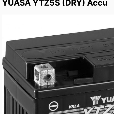
YUASA YTZ5S (DRY) Accu