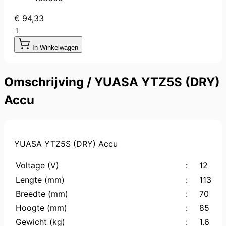
€ 94,33
Aantal
In Winkelwagen
Omschrijving /
YUASA YTZ5S (DRY)
Accu
YUASA YTZ5S (DRY) Accu
Voltage (V)
:
12
Lengte (mm)
:
113
Breedte (mm)
:
70
Hoogte (mm)
:
85
Gewicht (kg)
:
1.6